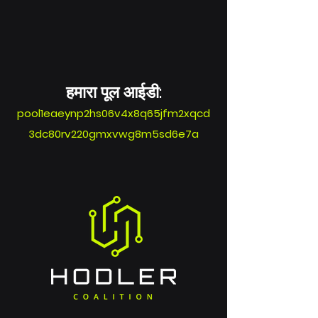
हमारा पूल आईडी:
pool1eaeynp2hs06v4x8q65jfm2xqcd
3dc80rv220gmxvwg8m5sd6e7a