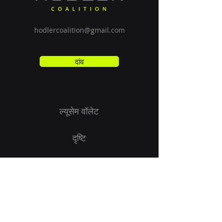
hodlercoalition@gmail.com
दांव
ल्यूसेम वॉलेट
दृष्टि
शुरू हो जाओ
मार्गदर्शन