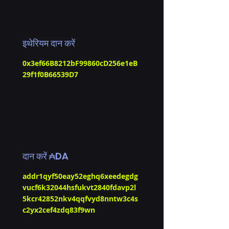
इथेरियम दान करें
0x3ef66B8212bF99860cD256e1eB
29f1f0B66539D7
दान करें ₳DA
addr1qyf50eay52eghq6xeedegdg
vucf6k32044hsfukvt2840fdavp2l
5kcr42852nkv4qqfvyd8nntw3c4s
c2yx2cef4zdq83f9wn