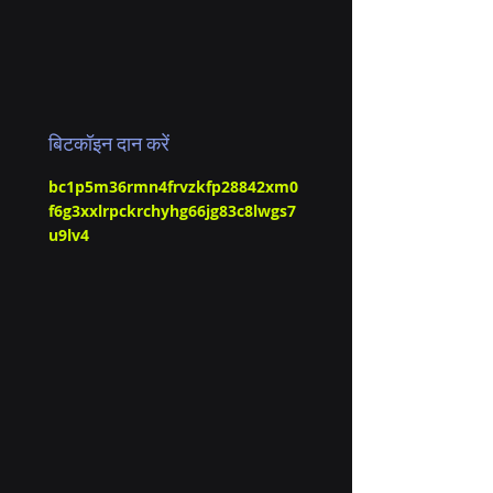
बिटकॉइन दान करें
bc1p5m36rmn4frvzkfp28842xm0
f6g3xxlrpckrchyhg66jg83c8lwgs7
u9lv4