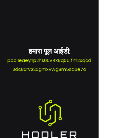
हमारा पूल आईडी:
pool1eaeynp2hs06v4x8q65jfm2xqcd
3dc80rv220gmxvwg8m5sd6e7a