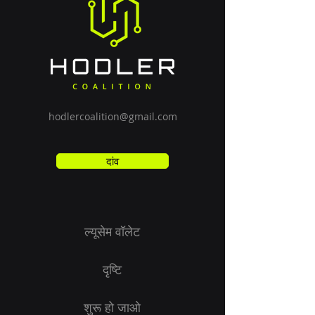
hodlercoalition@gmail.com
दांव
ल्यूसेम वॉलेट
दृष्टि
शुरू हो जाओ