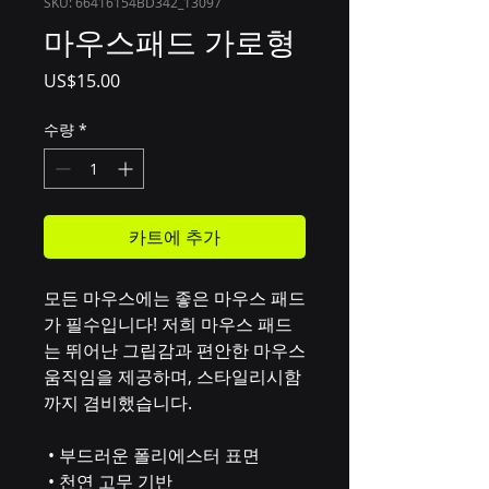
SKU: 66416154BD342_13097
마우스패드 가로형
가
US$15.00
격
수량
*
카트에 추가
모든 마우스에는 좋은 마우스 패드
가 필수입니다! 저희 마우스 패드
는 뛰어난 그립감과 편안한 마우스 
움직임을 제공하며, 스타일리시함
까지 겸비했습니다.
 • 부드러운 폴리에스터 표면
 • 천연 고무 기반