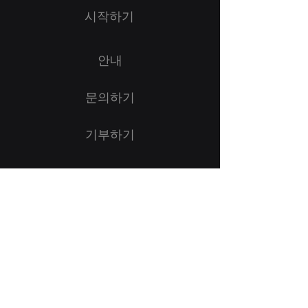
시작하기
안내
문의하기
기부하기
다음에서 저희를 팔로우하세요:
자랑스러운 회원