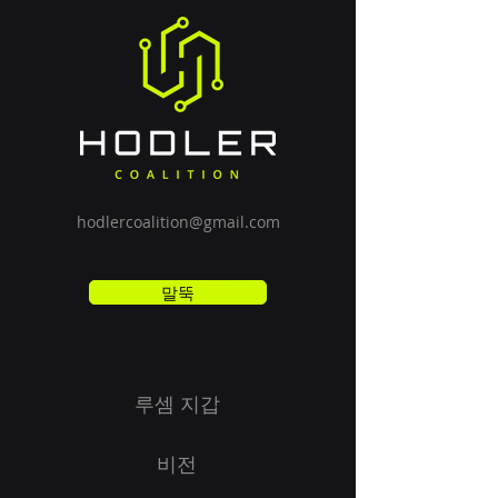
hodlercoalition@gmail.com
말뚝
루셈 지갑
비전