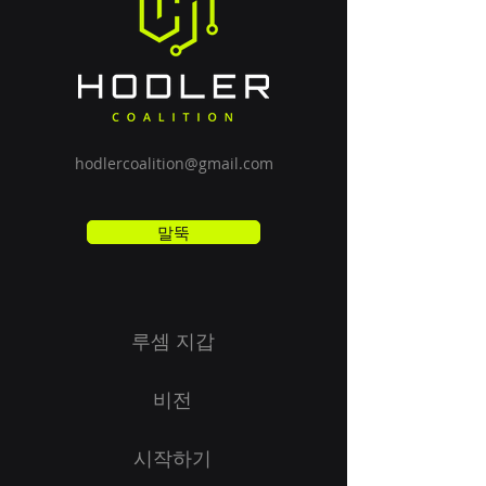
hodlercoalition@gmail.com
말뚝
루셈 지갑
비전
시작하기